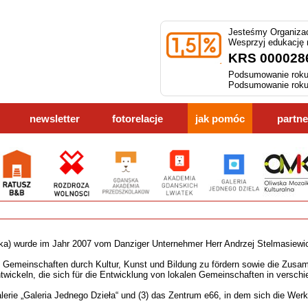
Jesteśmy Organizac
Wesprzyj edukację
KRS 000028
Podsumowanie roku
Podsumowanie roku
newsletter
fotorelacje
jak pomóc
partne
a) wurde im Jahr 2007 vom Danziger Unternehmer Herr Andrzej Stelmasiewicz
len Gemeinschaften durch Kultur, Kunst und Bildung zu fördern sowie die Zusa
twickeln, die sich für die Entwicklung von lokalen Gemeinschaften in versch
Galerie „Galeria Jednego Dzieła“ und (3) das Zentrum e66, in dem sich die Wer