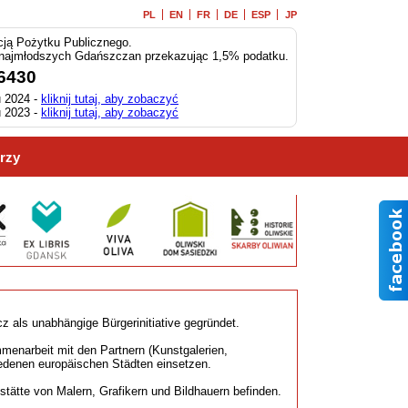
PL
EN
FR
DE
ESP
JP
ją Pożytku Publicznego.
 najmłodszych Gdańszczan przekazując 1,5% podatku.
6430
 2024 -
kliknij tutaj, aby zobaczyć
 2023 -
kliknij tutaj, aby zobaczyć
rzy
 als unabhängige Bürgerinitiative gegründet.
mmenarbeit mit den Partnern (Kunstgalerien,
iedenen europäischen Städten einsetzen.
kstätte von Malern, Grafikern und Bildhauern befinden.