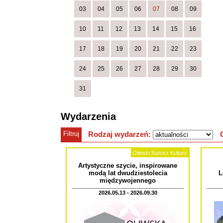
03
04
05
06
07
08
09
10
11
12
13
14
15
16
17
18
19
20
21
22
23
24
25
26
27
28
29
30
31
Wydarzenia
Filtruj
Rodzaj wydarzeń:
Oliwski Ratusz Kultury
Artystyczne szycie, inspirowane
modą lat dwudziestolecia
L
międzywojennego
2026.05.13 - 2026.09.30