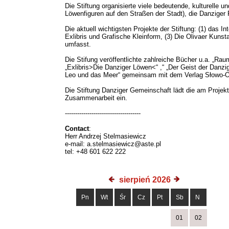
Die Stiftung organisierte viele bedeutende, kulturelle 
Löwenfiguren auf den Straßen der Stadt), die Danziger
Die aktuell wichtigsten Projekte der Stiftung: (1) das 
Exlibris und Grafische Kleinform, (3) Die Olivaer Kuns
umfasst.
Die Stifung veröffentlichte zahlreiche Bücher u.a. „Ra
„Exlibris>Die Danziger Löwen<“ ,“ „Der Geist der Danzig
Leo und das Meer“ gemeinsam mit dem Verlag Słowo-O
Die Stiftung Danziger Gemeinschaft lädt die am Projekt
Zusammenarbeit ein.
-------------------------------------
Contact
:
Herr Andrzej Stelmasiewicz
e-mail: a.stelmasiewicz@aste.pl
tel: +48 601 622 222
sierpień 2026
Pn
Wt
Śr
Cz
Pt
Sb
N
01
02