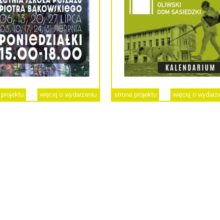
 projektu
więcej o wydarzeniu
strona projektu
więcej o wydarz