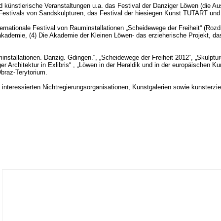
und künstlerische Veranstaltungen u.a. das Festival der Danziger Löwen (die A
 Festivals von Sandskulpturen, das Festival der hiesiegen Kunst TUTART und 
Internationale Festival von Rauminstallationen „Scheidewege der Freiheit“ (Roz
takademie, (4) Die Akademie der Kleinen Löwen- das erzieherische Projekt, d
uminstallationen. Danzig. Gdingen.“, „Scheidewege der Freiheit 2012“, „Skulp
er Architektur in Exlibris“ , „Löwen in der Heraldik und in der europäischen K
braz-Terytorium.
 interessierten Nichtregierungsorganisationen, Kunstgalerien sowie kunsterzie