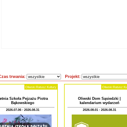
Czas trwania:
Projekt:
Oliwski Ratusz Kultury
Oliwski Ratusz Ku
etnia Szkoła Pejzażu Piotra
Oliwski Dom Sąsiedzki |
Bąkowskiego
kalendarium wydarzeń
2026.07.06 - 2026.08.31
2026.08.01 - 2026.08.31