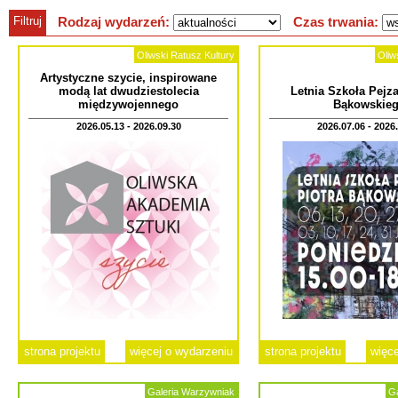
Filtruj
Rodzaj wydarzeń:
Czas trwania:
Oliwski Ratusz Kultury
Oliw
Artystyczne szycie, inspirowane
modą lat dwudziestolecia
Letnia Szkoła Pejza
międzywojennego
Bąkowskie
2026.05.13 - 2026.09.30
2026.07.06 - 2026
strona projektu
więcej o wydarzeniu
strona projektu
więce
Galeria Warzywniak
Ga