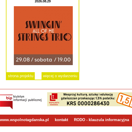
2026.08.29
strona projektu
więcej o wydarzeniu
www.wspolnotagdanska.pl
kontakt
RODO - klauzula informacyjna