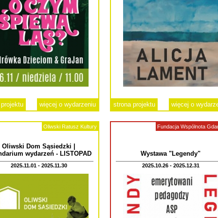
 projektu
więcej o wydarzeniu
strona projektu
więcej o wydarz
Oliwski Ratusz Kultury
Fundacja Wspólnota Gda
Oliwski Dom Sąsiedzki |
ndarium wydarzeń - LISTOPAD
Wystawa "Legendy"
2025.11.01 - 2025.11.30
2025.10.26 - 2025.12.31