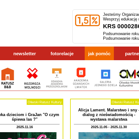
Jesteśmy Organizac
Wesprzyj edukację
KRS 000028
Podsumowanie roku
Podsumowanie roku
newsletter
fotorelacje
jak pomóc
partne
Oliwski Ratusz Kultury
Oliwski Ratusz Ku
Alicja Lament. Malarstwo i sny 
ka dzieciom i GraJan "O czym
dialog z nieświadomością -
śpiewa las ?"
wystawa malarstwa
2025.11.16
2025.11.05 - 2025.11.30