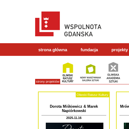
strona główna
fundacja
projekty
strony projektów
Oliwski Ratusz Kultury
Dorota Miśkiewicz & Marek
Mrów
Napiórkowski
2025.11.16