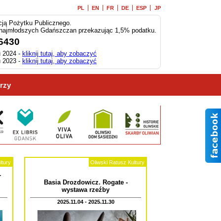
PL
EN
FR
DE
ESP
JP
ją Pożytku Publicznego.
 najmłodszych Gdańszczan przekazując 1,5% podatku.
6430
 2024 -
kliknij tutaj, aby zobaczyć
 2023 -
kliknij tutaj, aby zobaczyć
rzy
ltury
Oliwski Ratusz Kultury
-
Basia Drozdowicz. Rogate -
wystawa rzeźby
2025.11.04 - 2025.11.30