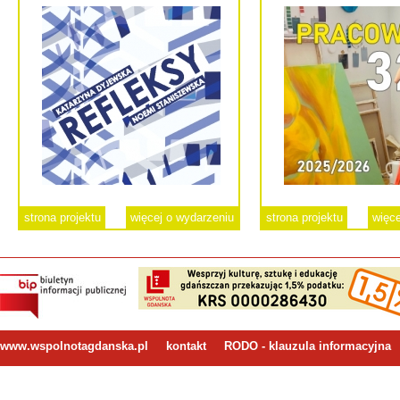
strona projektu
więcej o wydarzeniu
strona projektu
więce
www.wspolnotagdanska.pl
kontakt
RODO - klauzula informacyjna