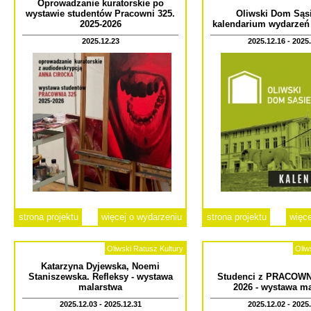
Oprowadzanie kuratorskie po
wystawie studentów Pracowni 325.
Oliwski Dom Sąsi
2025-2026
kalendarium wydarzeń
2025.12.23
2025.12.16 - 2025
strona projektu
więcej o wydarzeniu
strona projektu
więce
Oliwski Ratusz Kultury
Oliw
Katarzyna Dyjewska, Noemi
Staniszewska. Refleksy - wystawa
Studenci z PRACOWNI
malarstwa
2026 - wystawa m
2025.12.03 - 2025.12.31
2025.12.02 - 2025