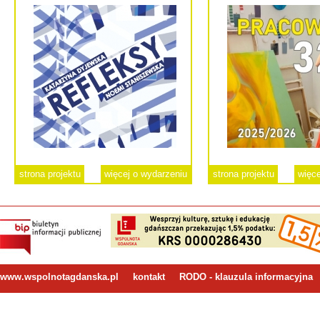
strona projektu
więcej o wydarzeniu
strona projektu
więce
www.wspolnotagdanska.pl
kontakt
RODO - klauzula informacyjna