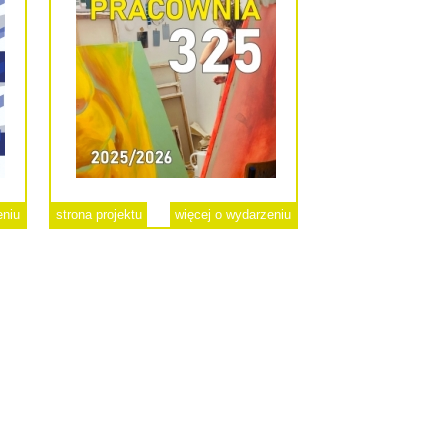
eniu
strona projektu
więcej o wydarzeniu