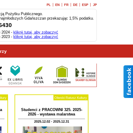
PL
EN
FR
DE
ESP
JP
ją Pożytku Publicznego.
 najmłodszych Gdańszczan przekazując 1,5% podatku.
6430
 2024 -
kliknij tutaj, aby zobaczyć
 2023 -
kliknij tutaj, aby zobaczyć
rzy
ltury
Oliwski Ratusz Kultury
a
Studenci z PRACOWNI 325. 2025-
2026 - wystawa malarstwa
2025.12.02 - 2025.12.31