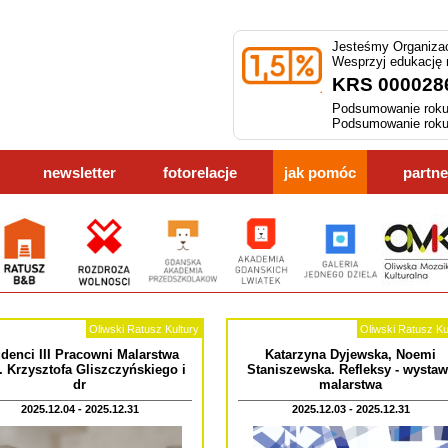
Jesteśmy Organizac
Wesprzyj edukację
KRS 000028
Podsumowanie roku
Podsumowanie roku
newsletter
fotorelacje
jak pomóc
partne
Oliwski Ratusz Kultury
Oliwski Ratusz Ku
denci III Pracowni Malarstwa
Katarzyna Dyjewska, Noemi
. Krzysztofa Gliszczyńskiego i
Staniszewska. Refleksy - wystaw
dr
malarstwa
2025.12.04 - 2025.12.31
2025.12.03 - 2025.12.31