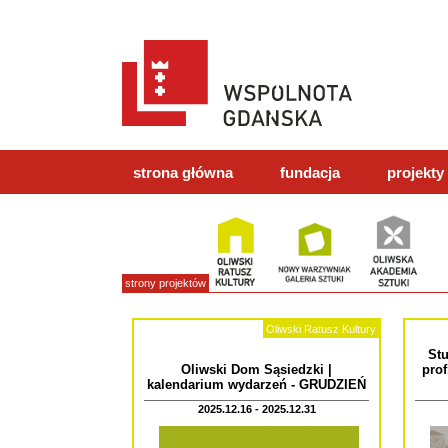
strona główna
fundacja
projekty
strony projektów
Oliwski Ratusz Kultury
Stu
Oliwski Dom Sąsiedzki |
prof
kalendarium wydarzeń - GRUDZIEŃ
2025.12.16 - 2025.12.31