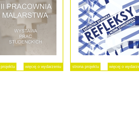
 projektu
więcej o wydarzeniu
strona projektu
więcej o wydarz