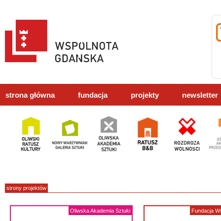
strona główna
fundacja
projekty
newsletter
strony projektów
Oliwska Akademia Sztuki
Fundacja W