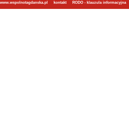
www.wspolnotagdanska.pl
kontakt
RODO - klauzula informacyjna