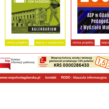
strona projektu
więcej o wydarzeniu
strona projektu
więce
www.wspolnotagdanska.pl
kontakt
RODO - klauzula informacyjna