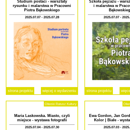
Studium postaci - warsztaty
Szkoła pejzażu - warsz
rysunku i malarstwa w Pracowni
i malarstwa w Praco
Piotra Bąkowskiego
Bąkowskie
2025.07.07 - 2025.07.28
2025.07.07 - 2025
strona projektu
więcej o wydarzeniu
strona projektu
więce
Oliwski Ratusz Kultury
Oliw
Maria Laskowska. Miasto, czyli
Ewa Gordon, Jan Gord
miejsce - wystawa fotografii
Kolor | Białe - wyst
2025.07.04 - 2025.07.30
2025.07.03 - 2025