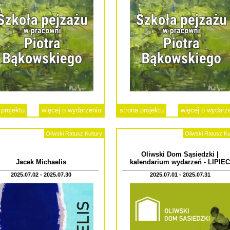
 projektu
więcej o wydarzeniu
strona projektu
więcej o wydarz
Oliwski Ratusz Kultury
Oliwski Ratusz Ku
Oliwski Dom Sąsiedzki |
Jacek Michaelis
kalendarium wydarzeń - LIPIEC
2025.07.02 - 2025.07.30
2025.07.01 - 2025.07.31