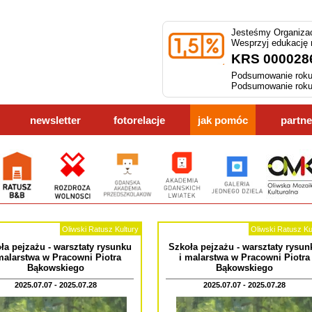
Jesteśmy Organizac
Wesprzyj edukację
KRS 000028
Podsumowanie roku
Podsumowanie roku
newsletter
fotorelacje
jak pomóc
partne
Oliwski Ratusz Kultury
Oliwski Ratusz Ku
ła pejzażu - warsztaty rysunku
Szkoła pejzażu - warsztaty rysun
malarstwa w Pracowni Piotra
i malarstwa w Pracowni Piotra
Bąkowskiego
Bąkowskiego
2025.07.07 - 2025.07.28
2025.07.07 - 2025.07.28