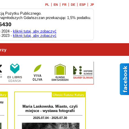
PL
EN
FR
DE
ESP
JP
ją Pożytku Publicznego.
 najmłodszych Gdańszczan przekazując 1,5% podatku.
6430
 2024 -
kliknij tutaj, aby zobaczyć
 2023 -
kliknij tutaj, aby zobaczyć
rzy
ltury
Oliwski Ratusz Kultury
ku
Maria Laskowska. Miasto, czyli
miejsce - wystawa fotografii
2025.07.04 - 2025.07.30