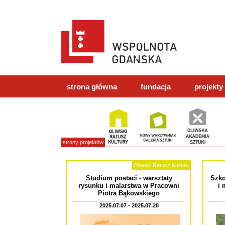
strona główna
fundacja
projekty
strony projektów
Oliwski Ratusz Kultury
Studium postaci - warsztaty
Szko
rysunku i malarstwa w Pracowni
i 
Piotra Bąkowskiego
2025.07.07 - 2025.07.28