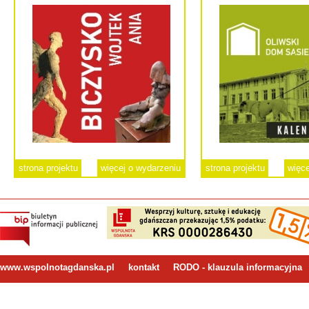
strona projektu
więcej o wydarzeniu
strona projektu
więce
www.wspolnotagdanska.pl
kontakt
RODO - klauzula informacyjna