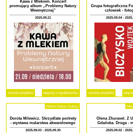
Kawa z Mlekiem. Koncert
promujący album ,,Problemy Natury
Grupa fotograficzna Fo
Wewnętrznej"
człowiek - foto
2025.09.21
2025.09.04 - 2025
strona projektu
więcej o wydarzeniu
strona projektu
więce
Oliwski Ratusz Kultury
Oliw
Dorota Milewicz. Skrzydlate portrety
Olena Zhuravel. Z U
- wystawa malarstwa akwarelowego
Gdańska. Droga - 
2025.09.03 - 2025.09.30
2025.09.02 - 2025