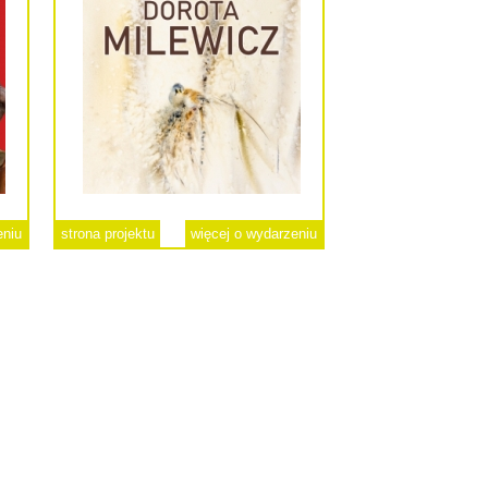
eniu
strona projektu
więcej o wydarzeniu