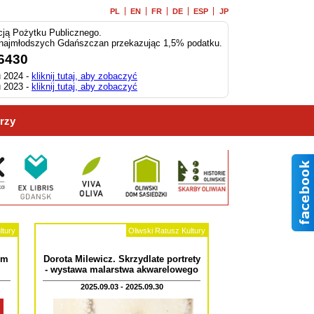
PL
EN
FR
DE
ESP
JP
ją Pożytku Publicznego.
 najmłodszych Gdańszczan przekazując 1,5% podatku.
6430
 2024 -
kliknij tutaj, aby zobaczyć
 2023 -
kliknij tutaj, aby zobaczyć
rzy
ltury
Oliwski Ratusz Kultury
im
Dorota Milewicz. Skrzydlate portrety
- wystawa malarstwa akwarelowego
2025.09.03 - 2025.09.30