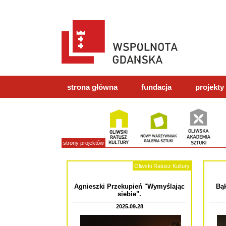
strona główna
fundacja
projekty
strony projektów
Oliwski Ratusz Kultury
Agnieszki Przekupień "Wymyślając
Bą
siebie".
2025.09.28