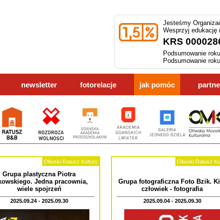
Jesteśmy Organizac
Wesprzyj edukację
KRS 000028
Podsumowanie roku
Podsumowanie roku
newsletter
fotorelacje
jak pomóc
partne
Oliwski Ratusz Kultury
Oliwski Ratusz Ku
Grupa plastyczna Piotra
kowskiego. Jedna pracownia,
Grupa fotograficzna Foto Bzik. K
wiele spojrzeń
człowiek - fotografia
2025.09.24 - 2025.09.30
2025.09.04 - 2025.09.30