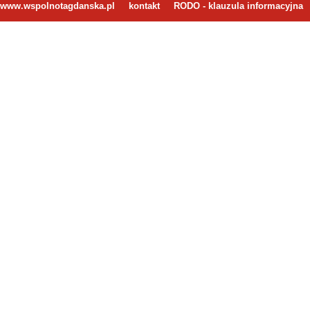
www.wspolnotagdanska.pl
kontakt
RODO - klauzula informacyjna