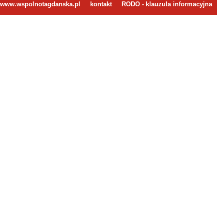
www.wspolnotagdanska.pl
kontakt
RODO - klauzula informacyjna