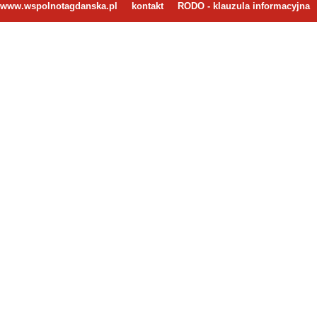
www.wspolnotagdanska.pl
kontakt
RODO - klauzula informacyjna