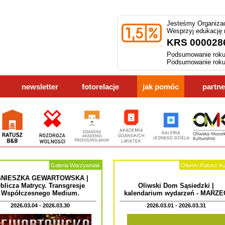
Jesteśmy Organizac
Wesprzyj edukację
KRS 000028
Podsumowanie roku
Podsumowanie roku
newsletter
fotorelacje
jak pomóc
partne
Galeria Warzywniak
Oliwski Ratusz Ku
NIESZKA GEWARTOWSKA |
blicza Matrycy. Transgresje
Oliwski Dom Sąsiedzki |
Współczesnego Medium.
kalendarium wydarzeń - MARZE
2026.03.04 - 2026.03.30
2026.03.01 - 2026.03.31