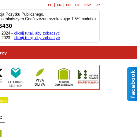
PL
EN
FR
DE
ESP
JP
ją Pożytku Publicznego.
 najmłodszych Gdańszczan przekazując 1,5% podatku.
6430
 2024 -
kliknij tutaj, aby zobaczyć
 2023 -
kliknij tutaj, aby zobaczyć
rzy
ltury
C