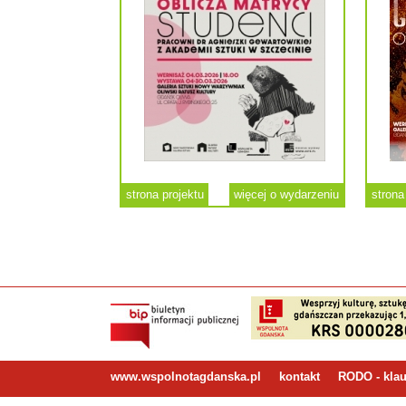
strona projektu
więcej o wydarzeniu
strona
www.wspolnotagdanska.pl
kontakt
RODO - klau