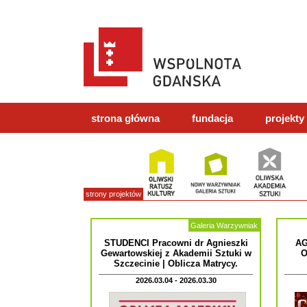
strona główna
fundacja
projekty
strony projektów
Galeria Warzywniak
STUDENCI Pracowni dr Agnieszki
AG
Gewartowskiej z Akademii Sztuki w
O
Szczecinie | Oblicza Matrycy.
2026.03.04 - 2026.03.30