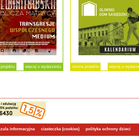
 projektu
więcej o wydarzeniu
strona projektu
więcej o wydarz
zula informacyjna
ciasteczka (cookies)
polityka ochrony dzieci