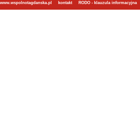
www.wspolnotagdanska.pl
kontakt
RODO - klauzula informacyjna