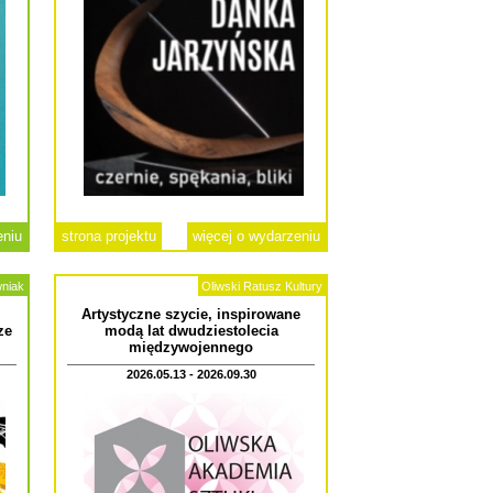
eniu
strona projektu
więcej o wydarzeniu
wniak
Oliwski Ratusz Kultury
Artystyczne szycie, inspirowane
ze
modą lat dwudziestolecia
międzywojennego
2026.05.13 - 2026.09.30