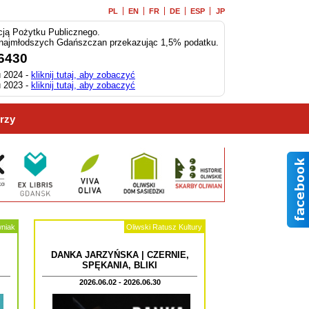
PL
EN
FR
DE
ESP
JP
ją Pożytku Publicznego.
 najmłodszych Gdańszczan przekazując 1,5% podatku.
6430
 2024 -
kliknij tutaj, aby zobaczyć
 2023 -
kliknij tutaj, aby zobaczyć
rzy
wniak
Oliwski Ratusz Kultury
DANKA JARZYŃSKA | CZERNIE,
SPĘKANIA, BLIKI
2026.06.02 - 2026.06.30