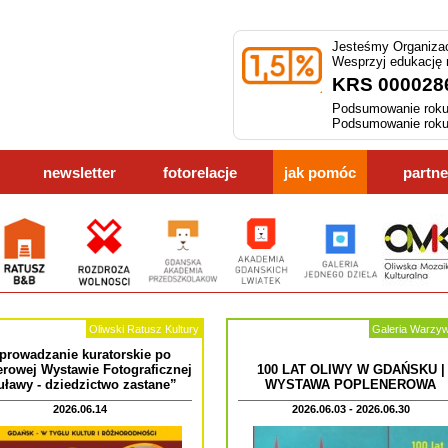
Jesteśmy Organizac
Wesprzyj edukację
KRS 000028
Podsumowanie roku
Podsumowanie roku
newsletter
fotorelacje
jak pomóc
partne
Oliwski Ratusz Kultury
Galeria Warzy
prowadzanie kuratorskie po
erowej Wystawie Fotograficznej
100 LAT OLIWY W GDAŃSKU |
uławy - dziedzictwo zastane”
WYSTAWA POPLENEROWA
2026.06.14
2026.06.03 - 2026.06.30