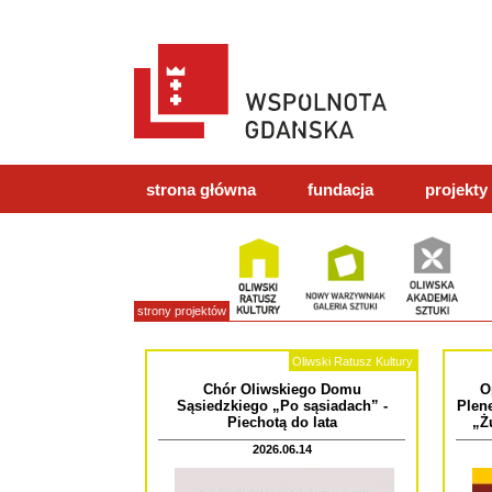
strona główna
fundacja
projekty
strony projektów
Oliwski Ratusz Kultury
Chór Oliwskiego Domu
O
Sąsiedzkiego „Po sąsiadach” -
Plen
Piechotą do lata
„Ż
2026.06.14