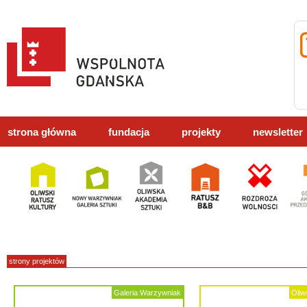
strona główna
fundacja
projekty
newsletter
strony projektów
Galeria Warzywniak
Oliw