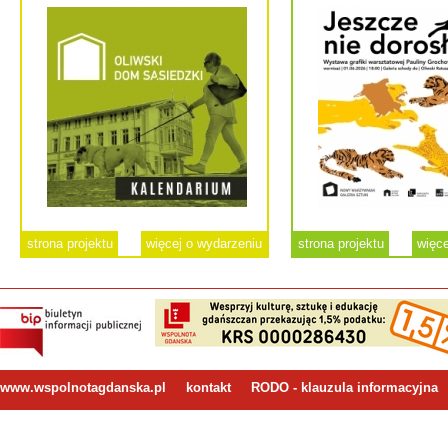
strona projektu
więcej o wydarzeniu
strona projektu
więce
www.wspolnotagdanska.pl
kontakt
RODO - klauzula informacyjna