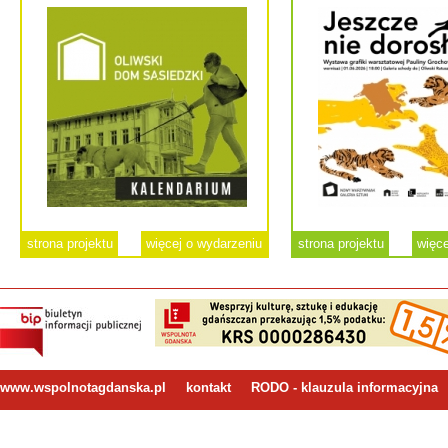
strona projektu
więcej o wydarzeniu
strona projektu
więce
www.wspolnotagdanska.pl
kontakt
RODO - klauzula informacyjna