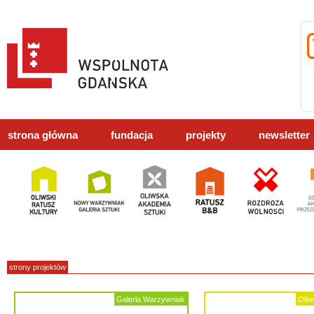
strona główna
fundacja
projekty
newsletter
strony projektów
Galeria Warzywniak
Oliw