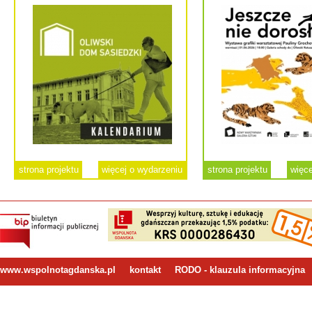
strona projektu
więcej o wydarzeniu
strona projektu
więce
www.wspolnotagdanska.pl
kontakt
RODO - klauzula informacyjna