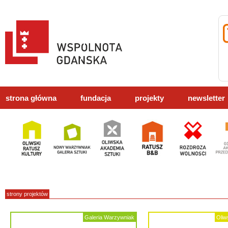
strona główna
fundacja
projekty
newsletter
strony projektów
Galeria Warzywniak
Oliw