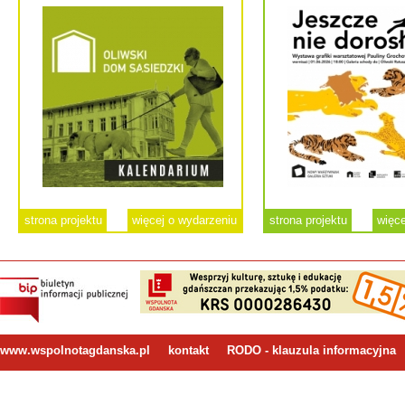
strona projektu
więcej o wydarzeniu
strona projektu
więce
www.wspolnotagdanska.pl
kontakt
RODO - klauzula informacyjna