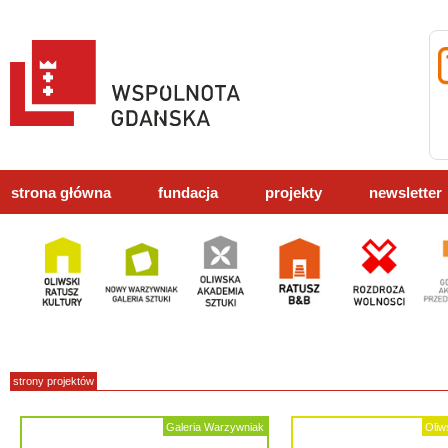
strona główna
fundacja
projekty
newsletter
strony projektów
Galeria Warzywniak
Oliw