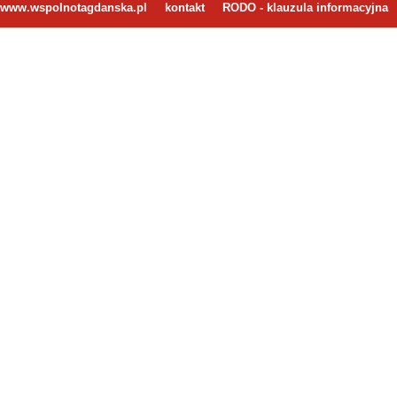
www.wspolnotagdanska.pl
kontakt
RODO - klauzula informacyjna