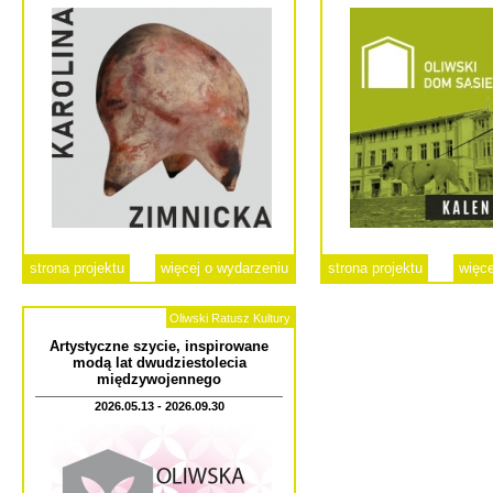
strona projektu
więcej o wydarzeniu
strona projektu
więce
Oliwski Ratusz Kultury
Artystyczne szycie, inspirowane
modą lat dwudziestolecia
międzywojennego
2026.05.13 - 2026.09.30