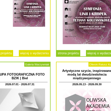
 projektu
więcej o wydarzeniu
strona projektu
więcej o wydarz
Galeria Warzywniak
Oliwski Ratusz Ku
Artystyczne szycie, inspirowan
UPA FOTOGRAFICZNA FOTO
modą lat dwudziestolecia
BZIK | Biel
międzywojennego
2026.07.01 - 2026.07.31
2026.05.13 - 2026.09.30