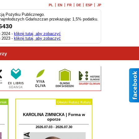
PL
EN
FR
DE
ESP
JP
ją Pożytku Publicznego.
 najmłodszych Gdańszczan przekazując 1,5% podatku.
6430
 2024 -
kliknij tutaj, aby zobaczyć
 2023 -
kliknij tutaj, aby zobaczyć
rzy
wniak
Oliwski Ratusz Kultury
KAROLINA ZIMNICKA | Forma w
oporze
2026.07.03 - 2026.07.30