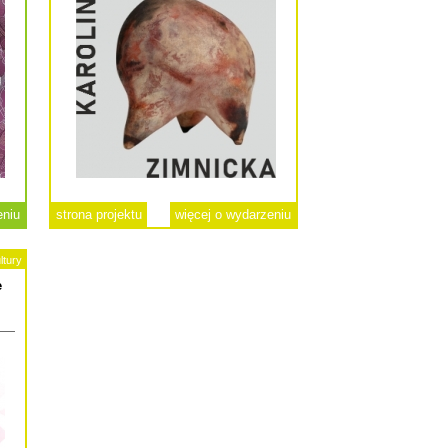
eniu
strona projektu
więcej o wydarzeniu
ltury
e