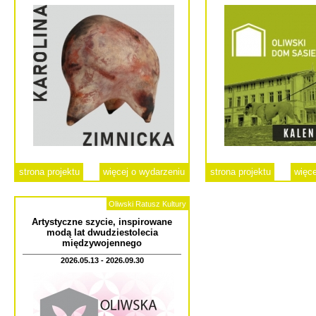
strona projektu
więcej o wydarzeniu
strona projektu
więce
Oliwski Ratusz Kultury
Artystyczne szycie, inspirowane
modą lat dwudziestolecia
międzywojennego
2026.05.13 - 2026.09.30