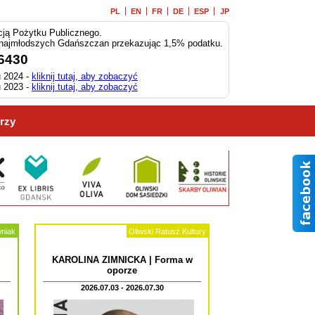
PL
EN
FR
DE
ESP
JP
ją Pożytku Publicznego.
 najmłodszych Gdańszczan przekazując 1,5% podatku.
6430
 2024 -
kliknij tutaj, aby zobaczyć
 2023 -
kliknij tutaj, aby zobaczyć
rzy
wniak
Oliwski Ratusz Kultury
KAROLINA ZIMNICKA | Forma w
oporze
2026.07.03 - 2026.07.30