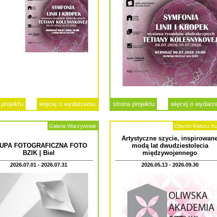
 projektu
więcej o wydarzeniu
strona projektu
więcej o wydarz
Galeria Warzywniak
Oliwski Ratusz Ku
Artystyczne szycie, inspirowan
UPA FOTOGRAFICZNA FOTO
modą lat dwudziestolecia
BZIK | Biel
międzywojennego
2026.07.01 - 2026.07.31
2026.05.13 - 2026.09.30