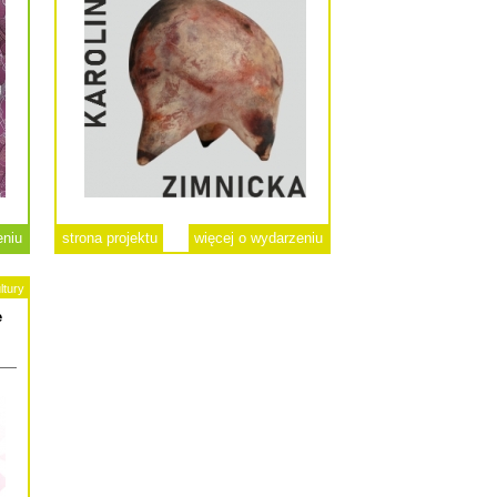
eniu
strona projektu
więcej o wydarzeniu
ltury
e