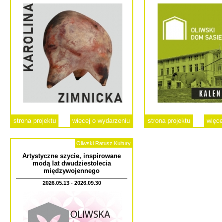
strona projektu
więcej o wydarzeniu
strona projektu
więce
Oliwski Ratusz Kultury
Artystyczne szycie, inspirowane
modą lat dwudziestolecia
międzywojennego
2026.05.13 - 2026.09.30