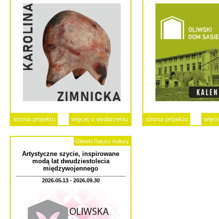
strona projektu
więcej o wydarzeniu
strona projektu
więce
Oliwski Ratusz Kultury
Artystyczne szycie, inspirowane
modą lat dwudziestolecia
międzywojennego
2026.05.13 - 2026.09.30