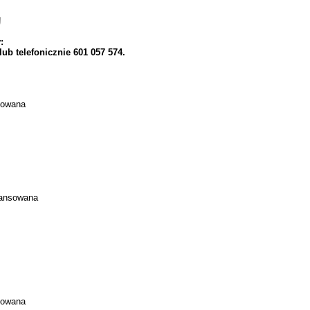
!
:
 telefonicznie 601 057 574.
sowana
wansowana
sowana