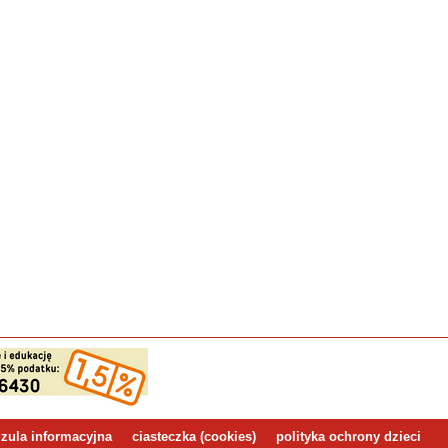
zula informacyjna
ciasteczka (cookies)
polityka ochrony dzieci