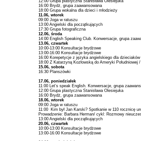
12:00 Grupa plastyczna Stanisława Olesiejuka
16:00 Brydż, grupa zaawansowana
18:00 Grupa wokalna dla dzieci i młodzieży
11.06, wtorek
09:00 Joga w ratuszu
13:00 Angielski dla początkujących
17:30 Grupa fotograficzna
12.06, środa
14:00 English Speaking Club. Konwersacje, grupa zaa
13.06, czwartek
10:00-13:00 Konsultacje brydżowe
13:00-16:00 Konsultacje brydżowe
16:00 Korepetycje z języka angielskiego dla dzieciaków
18:00 Z Katarzyną Kozłowską do Ameryki Południowej / c
15.06, sobota
16:30 Planszówki
17.06, poniedziałek
11:00 Let’s speak English. Konwersacje, grupa zaawan
12:00 Grupa plastyczna Stanisława Olesiejuka
16:00 Brydż, grupa zaawansowana
18.06, wtorek
09:00 Joga w ratuszu
11:00 Kim był Jan Karski? Spotkanie w 110 rocznicę ur
Prowadzenie: Barbara Herman/ cykl: Rozmowy nieucze
13:00 Angielski dla początkujących
20.06, czwartek
10:00-13:00 Konsultacje brydżowe
13:00-16:00 Konsultacje brydżowe