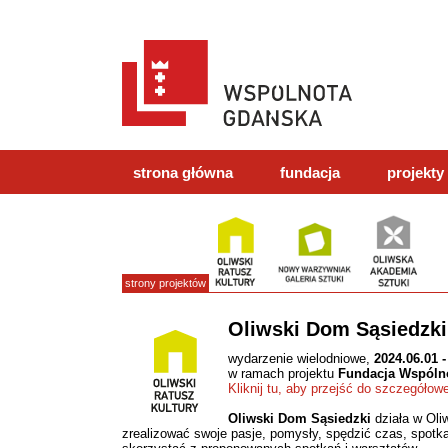
strona główna
fundacja
projekty
strony projektów
Oliwski Dom Sąsiedzki
wydarzenie wielodniowe,
2024.06.01 -
w ramach projektu
Fundacja Wspóln
Kliknij tu, aby przejść do szczegółow
Oliwski Dom Sąsiedzki
działa w Oli
zrealizować swoje pasje, pomysły, spędzić czas, spotka