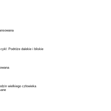
wansowana
ykl: Podróże dalekie i bliskie
sowana
odzin wielkiego człowieka
sane