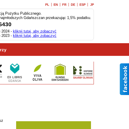
PL
EN
FR
DE
ESP
JP
ją Pożytku Publicznego.
 najmłodszych Gdańszczan przekazując 1,5% podatku.
6430
 2024 -
kliknij tutaj, aby zobaczyć
 2023 -
kliknij tutaj, aby zobaczyć
rzy
sz