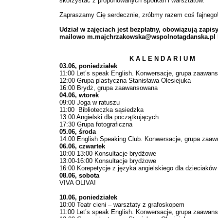
skorzystać z proponowanych spotkań i warsztatów.
Zapraszamy Cię serdecznie, zróbmy razem coś fajnego
Udział w zajęciach jest bezpłatny, obowiązują zapisy
mailowo m.majchrzakowska@wspolnotagdanska.pl lub
K A L E N D A R I U M
03.06, poniedziałek
11:00 Let’s speak English. Konwersacje, grupa zaawan
12:00 Grupa plastyczna Stanisława Olesiejuka
16:00 Brydż, grupa zaawansowana
04.06, wtorek
09:00 Joga w ratuszu
11:00 Biblioteczka sąsiedzka
13:00 Angielski dla początkujących
17:30 Grupa fotograficzna
05.06, środa
14:00 English Speaking Club. Konwersacje, grupa zaa
06.06, czwartek
10:00-13:00 Konsultacje brydżowe
13:00-16:00 Konsultacje brydżowe
16:00 Korepetycje z języka angielskiego dla dzieciaków
08.06, sobota
VIVA OLIVA!
10.06, poniedziałek
10:00 Teatr cieni – warsztaty z grafoskopem
11:00 Let’s speak English. Konwersacje, grupa zaawan