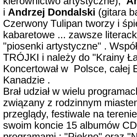
kierownictwo artystyczne),
A
i
Andrzej Dondalski
(gitara 
Czerwony Tulipan tworzy i śpi
kabaretowe ... zawsze literack
"piosenki artystyczne" . Wsp
TRÓJKI i należy do "Krainy Ła
Koncertował w Polsce, całej E
Kanadzie .
Brał udział w wielu programach
związany z rodzinnym miastem
przeglądy, festiwale na tereni
swoim koncie 15 albumów CD
programami : "Piękno" oraz 