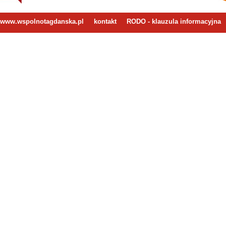
www.wspolnotagdanska.pl
kontakt
RODO - klauzula informacyjna