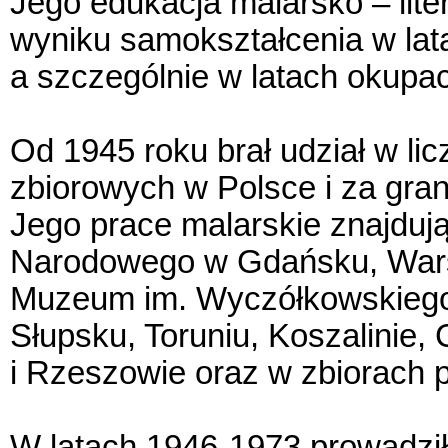
Jego edukacja malarsko – lite
wyniku samokształcenia w lat
a szczególnie w latach okupacj
Od 1945 roku brał udział w li
zbiorowych w Polsce i za gran
Jego prace malarskie znajduj
Narodowego w Gdańsku, Wars
Muzeum im. Wyczółkowskieg
Słupsku, Toruniu, Koszalinie,
i Rzeszowie oraz w zbiorach p
W latach 1946-1973 prowadził