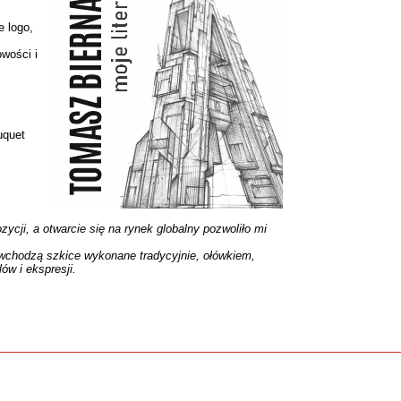
e logo,
wości i
uquet
ji, a otwarcie się na rynek globalny pozwoliło mi
i wchodzą szkice wykonane tradycyjnie, ołówkiem,
l
ó
w i ekspresji.