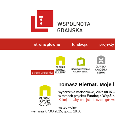
strona główna
fundacja
projekty
strony projektów
Tomasz Biernat. Moje li
wydarzenie wielodniowe,
2025.08.07 -
w ramach projektu
Fundacja Wspóln
Kliknij tu, aby przejść do szczegółow
wstęp wolny
wernisaż 07.08.2025, godz. 18.00