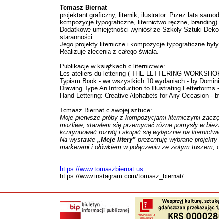
Tomasz Biernat
projektant graficzny, liternik, ilustrator. Przez lata sa
kompozycje typograficzne, liternictwo ręczne, branding).
Dodatkowe umiejętności wyniósł ze Szkoły Sztuki Dekor
staranności.
Jego projekty liternicze i kompozycje typograficzne był
Realizuje zlecenia z całego świata.
Publikacje w książkach o liternictwie:
Les ateliers du lettering ( THE LETTERING WORKSHOPS -
Typism Book - we wszystkich 10 wydaniach - by Domini
Drawing Type An Introduction to Illustrating Letterforms
Hand Lettering: Creative Alphabets for Any Occasion -
Tomasz Biernat o swojej sztuce:
Moje pierwsze pr
ó
by z kompozycjami literniczymi zaczę
mo
żliwe, starał
em si
ę przemycać różne pomysły w bieżą
kontynuować rozw
ó
j i skupić się wyłącznie na liternictwi
Na wystawie
„Moje litery”
prezentuję wybrane projekty l
markerami i ołówkiem w połączeniu ze złotym tuszem, o
https://www.tomaszbiernat.us
https://www.instagram.com/tomasz_biernat/