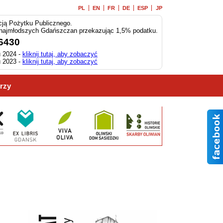
PL
EN
FR
DE
ESP
JP
ją Pożytku Publicznego.
 najmłodszych Gdańszczan przekazując 1,5% podatku.
6430
 2024 -
kliknij tutaj, aby zobaczyć
 2023 -
kliknij tutaj, aby zobaczyć
rzy