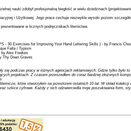
modzielnej nauki zdobył profesjonalną biegłość w wielu dziedzinach (projektowani
acyjnej i Użytkowej. Jego prace cechuje niezwykle wysoki poziom szczegóło
y prezentowane w licznych podręcznikach liternictwa.
 30 Exercises for Improving Your Hand Lettering Skills ) - by Francis Cho
que Falla / Typism
 - by Alex Fowkes
 by Thy Doan Graves
ły się podczas pracy w różnych agencjach reklamowych. Gdzie tylko był
o to
cych projektach. Z czasem przeszedłem do coraz bardziej złożonych kompozyc
e.
iternicze, kt
ó
re stworzyłem na przestrzeni ostatnich 10 lat. W skład kolekcj
raz szkice cyfrowe. Każdy z nich odzwierciedla moje poszukiwania form, sty