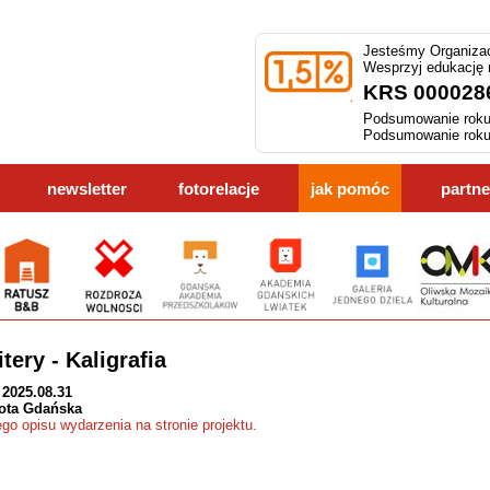
Jesteśmy Organizac
Wesprzyj edukację
KRS 000028
Podsumowanie roku
Podsumowanie roku
newsletter
fotorelacje
jak pomóc
partne
tery - Kaligrafia
 2025.08.31
ota Gdańska
ego opisu wydarzenia na stronie projektu.