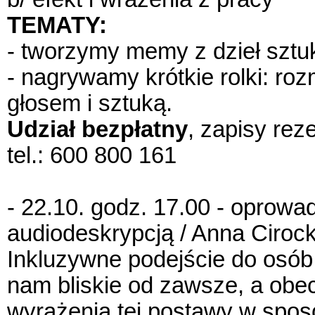
TEMATY:
- tworzymy memy z dzieł sztuki
- nagrywamy krótkie rolki: r
głosem i sztuką.
Udział bezpłatny
, zapisy re
tel.: 600 800 161
- 22.10. godz. 17.00 - oprowa
audiodeskrypcją / Anna Ciroc
Inkluzywne podejście do osób
nam bliskie od zawsze, a obe
wyrażenia tej postawy w spos