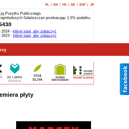
PL
EN
FR
DE
ESP
JP
ją Pożytku Publicznego.
 najmłodszych Gdańszczan przekazując 1,5% podatku.
6430
 2024 -
kliknij tutaj, aby zobaczyć
 2023 -
kliknij tutaj, aby zobaczyć
rzy
emiera płyty