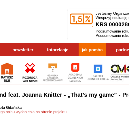
Jesteśmy Organizac
Wesprzyj edukację
KRS 000028
Podsumowanie roku
Podsumowanie roku
newsletter
fotorelacje
jak pomóc
partne
 feat. Joanna Knitter - „That’s my game” - Pr
ota Gdańska
ego opisu wydarzenia na stronie projektu.