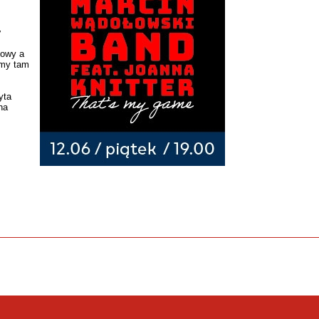
y
zowy a
emy tam
yta
na