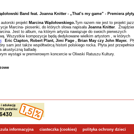
dołowski Band feat. Joanna Knitter - „That’s my game” - Premiera płyt
autorski projekt
Marcina Wądołowskiego.
Tym razem nie jest to projekt jaz
cje Marcina- piosenki, do których słowa napisała
Joanna Knitter
. Znajdzi
rcina. Jest to album, na którym artysta nawiązuje do swoich pierwszych
kową. Wszystkie kompozycje będą dedykowane wielkim artystom , w których
n
:
Eric Clapton, Robert Plant, Jimi Page , Brian May czy John Mayer.
Pł
ry sam jest także współtwórcą historii polskiego rocka. Płyta jest przepełnio
na akustyczną balladę.
órym wystąpi w premierowym koncercie w Oliwski Ratuszu Kultury.
szowe
zula informacyjna
ciasteczka (cookies)
polityka ochrony dzieci