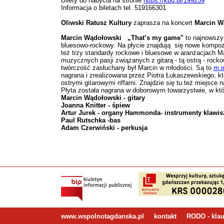
Bilety do nabycia na stronie
https://kbq.pl/199259
Informacja o biletach tel. 519166301
Oliwski Ratusz Kultury
zaprasza na koncert
Marcin Wą
Marcin Wądołowski „That’s my game"
to najnowszy 
bluesowo-rockowy. Na płycie znajdują się nowe kompozy
też trzy standardy rockowe i bluesowe w aranżacjach Ma
muzycznych pasji związanych z gitarą - tą ostrą - roc
twórczość zasłuchany był Marcin w młodości. Są to
m.i
nagrana i zrealizowana przez Piotra Łukaszewskiego, któ
ostrymi gitarowymi riffami. Znajdzie się tu też miejsce 
Płyta została nagrana w doborowym towarzystwie, w kt
Marcin Wądołowski - gitary
Joanna Knitter - śpiew
Artur Jurek - organy Hammonda- instrumenty klawi
Paul Rutschka -bas
Adam Czerwiński - perkusja
www.wspolnotagdanska.pl
kontakt
RODO - klau