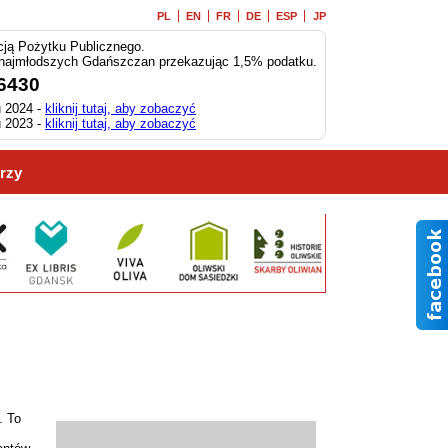
PL
EN
FR
DE
ESP
JP
ją Pożytku Publicznego.
 najmłodszych Gdańszczan przekazując 1,5% podatku.
6430
 2024 -
kliknij tutaj, aby zobaczyć
 2023 -
kliknij tutaj, aby zobaczyć
rzy
”. To