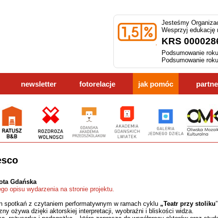
Jesteśmy Organizac
Wesprzyj edukację
KRS 000028
Podsumowanie roku
Podsumowanie roku
newsletter
fotorelacje
jak pomóc
partne
esco
ota Gdańska
ego opisu wydarzenia na stronie projektu.
on spotkań z czytaniem performatywnym w ramach cyklu
„Teatr przy stoliku
 ożywa dzięki aktorskiej interpretacji, wyobraźni i bliskości widza.