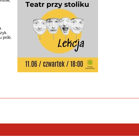
entów,
a.
czyk.
u prób.