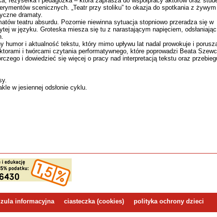
a, reżyserka i pedagożka – która zaprasza do współpracy aktorów oraz stud
erymentów scenicznych. „Teatr przy stoliku” to okazja do spotkania z żywym
yczne dramaty.
matów teatru absurdu. Pozornie niewinna sytuacja stopniowo przeradza się w
ytej w języku. Groteska miesza się tu z narastającym napięciem, odsłaniając
h.
 humor i aktualność tekstu, który mimo upływu lat nadal prowokuje i porusz
ktorami i twórcami czytania performatywnego, które poprowadzi Beata Szew
czego i dowiedzieć się więcej o pracy nad interpretacją tekstu oraz przebieg
sy.
kle w jesiennej odsłonie cyklu.
zula informacyjna
ciasteczka (cookies)
polityka ochrony dzieci