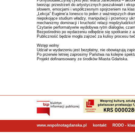
Pomysłodawczynią cyklu jest Marta Jankowska – aktork
tworząc przestrzeń do artystycznych poszukiwań i eksp
słowem, emocjami i współczesnym spojrzeniem na klas
„Lekcja” Eugène’a Ionesco to jeden z ważniejszych dra
niepokojące studium władzy, manipulacji i przemocy ukr
mechanizmy dominacji i kruchość relacji międzyludzkic
Czytanie performatywne wydobywa rytm dialogów, czarny
Bezpośrednio po wydarzeniu odbędzie się spotkanie z a
Publiczność będzie mogła zajrzeć za kulisy procesu twór
Wstęp wolny
Udział w wydarzeniu jest bezpłatny, nie obowiązują zapi
Po przerwie letniej zaprosimy Państwa na kolejne spekta
Projekt dofinansowany ze środków Miasta Gdańska.
www.wspolnotagdanska.pl
kontakt
RODO - klau