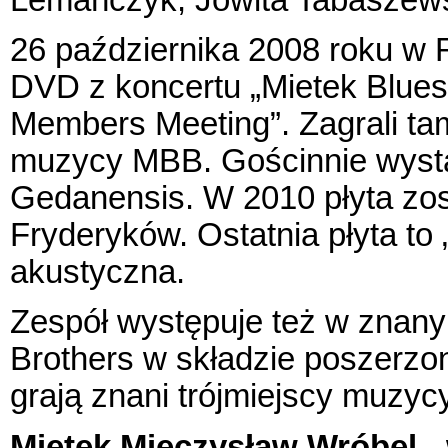
26 października 2008 roku w 
DVD z koncertu „Mietek Blue
Members Meeting”. Zagrali tam
muzycy MBB. Gościnnie wystą
Gedanensis. W 2010 płyta zo
Fryderyków. Ostatnia płyta to 
akustyczna.
Zespół występuje też w znan
Brothers w składzie poszerzo
grają znani trójmiejscy muzycy
Mietek Mieczysław Wróbel
- 