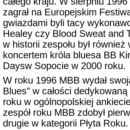
całego kraju. W sierpniu 1996 
zagrał na Europejskim Festiw
gwiazdami byli tacy wykonawcy
Healey czy Blood Sweat and
w historii zespołu był również
koncertem króla bluesa BB K
Daysw Sopocie w 2000 roku.
W roku 1996 MBB wydał swoją 
Blues” w całości dedykowaną 
roku w ogólnopolskiej ankieci
zespół roku MBB zdobył pierws
drugie w kategorii Płyta Roku.