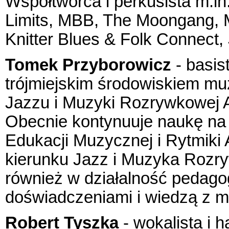
Współtwórca i perkusista m.in
Limits, MBB, The Moongang, M
Knitter Blues & Folk Connect,
Tomek Przyborowicz
- basis
trójmiejskim środowiskiem m
Jazzu i Muzyki Rozrywkowej 
Obecnie kontynuuje naukę na 
Edukacji Muzycznej i Rytmik
kierunku Jazz i Muzyka Rozr
również w działalność pedagog
doświadczeniami i wiedzą z 
Robert Tyszka
- wokalista i 