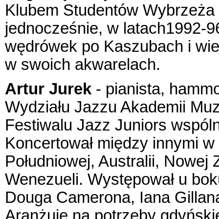
Klubem Studentów Wybrzeża Ż
jednocześnie, w latach1992-96,
wędrówek po Kaszubach i wiejs
w swoich akwarelach.
Artur Jurek
- pianista, hammo
Wydziału Jazzu Akademii Muz
Festiwalu Jazz Juniors wspóln
Koncertował między innymi w 
Południowej, Australii, Nowej 
Wenezueli. Występował u bo
Douga Camerona, Iana Gillana
Aranżuje na potrzeby gdyńsk