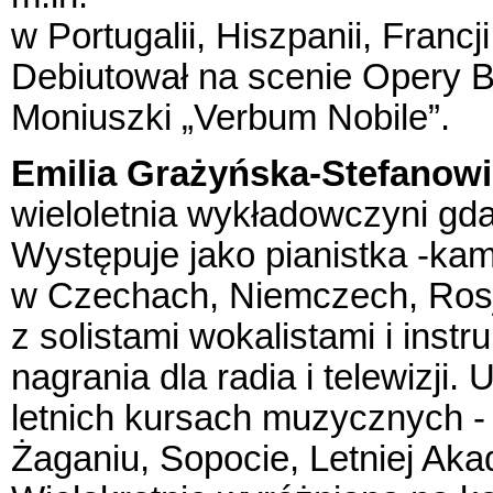
w Portugalii, Hiszpanii, Francj
Debiutował na scenie Opery B
Moniuszki „Verbum Nobile”.
Emilia Grażyńska-Stefanow
wieloletnia wykładowczyni gd
Występuje jako pianistka -kame
w Czechach, Niemczech, Rosji,
z solistami wokalistami i inst
nagrania dla radia i telewizji
letnich kursach muzycznych -
Żaganiu, Sopocie, Letniej Ak