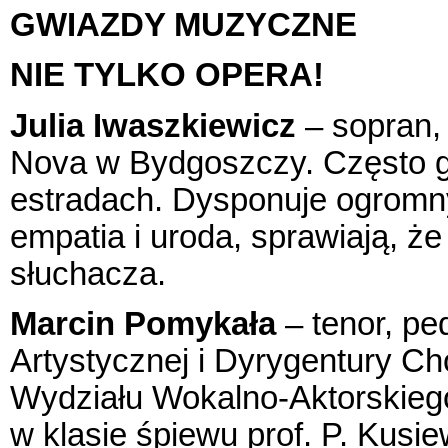
GWIAZDY MUZYCZNE
NIE TYLKO OPERA!
Julia Iwaszkiewicz
– sopran, 
Nova w Bydgoszczy. Często go
estradach. Dysponuje ogromny
empatia i uroda, sprawiają, 
słuchacza.
Marcin Pomykała
– tenor, pe
Artystycznej i Dyrygentury Ch
Wydziału Wokalno-Aktorskie
w klasie śpiewu prof. P. Kus