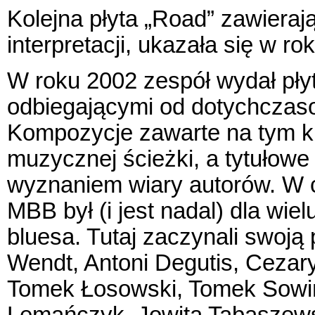
Kolejna płyta „Road” zawiera
interpretacji, ukazała się w ro
W roku 2002 zespół wydał pły
odbiegającymi od dotychcza
Kompozycje zawarte na tym kr
muzycznej ścieżki, a tytułow
wyznaniem wiary autorów. W ci
MBB był (i jest nadal) dla wi
bluesa. Tutaj zaczynali swoj
Wendt, Antoni Degutis, Cezar
Tomek Łosowski, Tomek Sowińs
Lemańczyk, Jowita Tabaszewsk