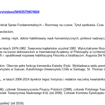
ury/videos/504435754074604
Wydział Spraw Fundamentalnych – Rozmowy na czasie. Tytuł spotkania- Czas 
ierzbickim.
, teolog i etyk, doktor habilitowany nauk humanistycznych, profesor nadzwy
 w latach 1976-1982. Święcenia kapłańskie uzyskał 1982. Wykształcenie filoz
ne na kursie doktoranckim w International Academy of Philosophy w Lichtenste
. opublikował rozprawę habilitacyjną Filozofia a totalitaryzm. Augusta Del N
kim. Obecnie pełni funkcję kierownika Katedry Etyki. Wykładowca wielu pres
sytetu w Sassari, Katolickiego Uniwersytetu Chile w Santiago, St. Thomas U
, w latach 2006-2014 dyrektor tegoż Instytutu i redaktor naczelny kwartaln
6), członek Stowarzyszenia Pisarzy Polskich (1998), członek Polskiego Towa
Członek Towarzystwa Naukowego KUL (od 2006). Członek Komitetu Episkopatu 
litej” (od 2016).