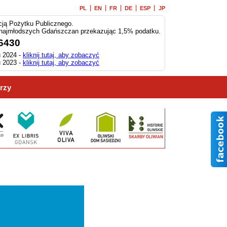
PL
EN
FR
DE
ESP
JP
ją Pożytku Publicznego.
 najmłodszych Gdańszczan przekazując 1,5% podatku.
6430
 2024 -
kliknij tutaj, aby zobaczyć
 2023 -
kliknij tutaj, aby zobaczyć
rzy