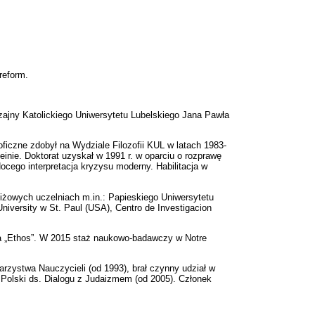
reform.
czajny Katolickiego Uniwersytetu Lubelskiego Jana Pawła
oficzne zdobył na Wydziale Filozofii KUL w latach 1983-
inie. Doktorat uzyskał w 1991 r. w oparciu o rozprawę
ocego interpretacja kryzysu moderny. Habilitacja w
tiżowych uczelniach m.in.: Papieskiego Uniwersytetu
niversity w St. Paul (USA), Centro de Investigacion
ika „Ethos”. W 2015 staż naukowo-badawczy w Notre
rzystwa Nauczycieli (od 1993), brał czynny udział w
Polski ds. Dialogu z Judaizmem (od 2005). Członek