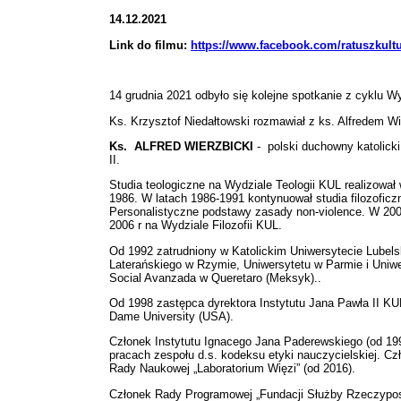
14.12.2021
Link do filmu:
https://www.facebook.com/ratuszkult
14 grudnia 2021 odbyło się kolejne spotkanie z cyklu 
Ks. Krzysztof Niedałtowski rozmawiał z ks. Alfredem W
Ks. ALFRED WIERZBICKI
- polski duchowny katolicki
II.
Studia teologiczne na Wydziale Teologii KUL realizował
1986. W latach 1986-1991 kontynuował studia filozoficz
Personalistyczne podstawy zasady non-violence. W 2005 r
2006 r na Wydziale Filozofii KUL.
Od 1992 zatrudniony w Katolickim Uniwersytecie Lubels
Laterańskiego w Rzymie, Uniwersytetu w Parmie i Uniwer
Social Avanzada w Queretaro (Meksyk)..
Od 1998 zastępca dyrektora Instytutu Jana Pawła II KUL
Dame University (USA).
Członek Instytutu Ignacego Jana Paderewskiego (od 199
pracach zespołu d.s. kodeksu etyki nauczycielskiej. 
Rady Naukowej „Laboratorium Więzi” (od 2016).
Członek Rady Programowej „Fundacji Służby Rzeczypospo